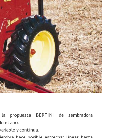
la propuesta BERTINI de sembradora
do el año.
variable y contínua.
 siembra hace posible estrechar líneas hasta