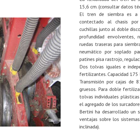
15,6 cm. (consultar datos téc
El tren de siembra es a
contectado al chasis por
cuchillas junto al doble disc
profundidad envolventes, r
ruedas traseras para siembra
neumático por soplado pa
patines pisa rastrojo, regula
Dos tolvas iguales e indepe
fertilizantes. Capacidad 175 
Transmisión por cajas de 8
gruesos. Para doble fertiliz
tolvas individuales plástica
el agregado de los surcadores
Bertini ha desarrollado un
ventajas sobre los sistemas
inclinada).