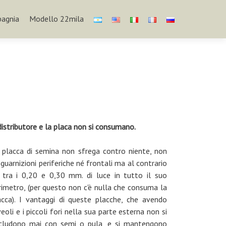
agnia
Modello 22mila
 distributore e la placa non si consumano.
 placca di semina non sfrega contro niente, non
 guarnizioni periferiche né frontali ma al contrario
 tra i 0,20 e 0,30 mm. di luce in tutto il suo
rimetro, (per questo non c'è nulla che consuma la
acca). I vantaggi di queste placche, che avendo
veoli e i piccoli fori nella sua parte esterna non si
cludono mai con semi o pula, e si mantengono