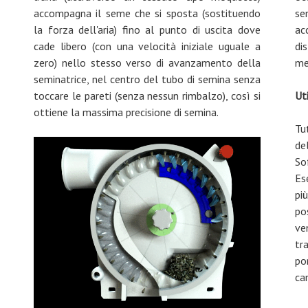
accompagna il seme che si sposta (sostituendo
se
la forza dell'aria) fino al punto di uscita dove
ac
cade libero (con una velocità iniziale uguale a
di
zero) nello stesso verso di avanzamento della
me
seminatrice, nel centro del tubo di semina senza
toccare le pareti (senza nessun rimbalzo), così si
Uti
ottiene la massima precisione di semina.
Tu
del
So
Es
pi
po
ve
tra
po
ca