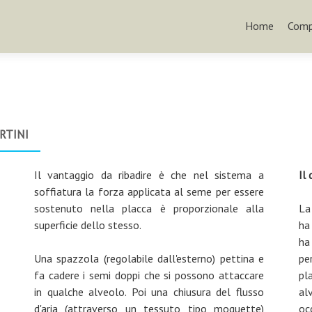
Home
Comp
RTINI
Il vantaggio da ribadire è che nel sistema a
Il
soffiatura la forza applicata al seme per essere
sostenuto nella placca è proporzionale alla
La
superficie dello stesso.
ha
ha
Una spazzola (regolabile dall'esterno) pettina e
pe
fa cadere i semi doppi che si possono attaccare
pl
in qualche alveolo. Poi una chiusura del flusso
al
d'aria (attraverso un tessuto tipo moquette)
oc